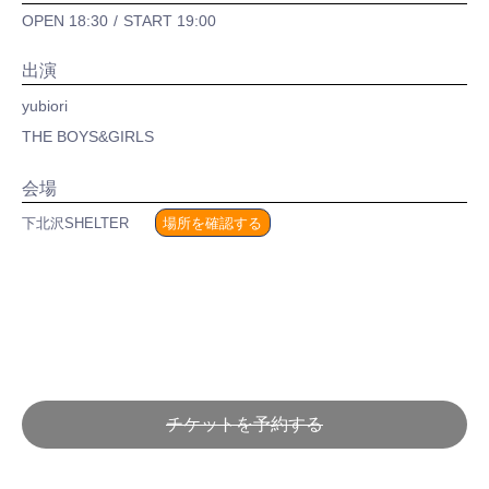
OPEN
18:30
/
START
19:00
出演
yubiori
THE BOYS&GIRLS
会場
下北沢SHELTER
場所を確認する
チケットを予約する