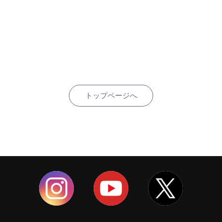
トップページへ