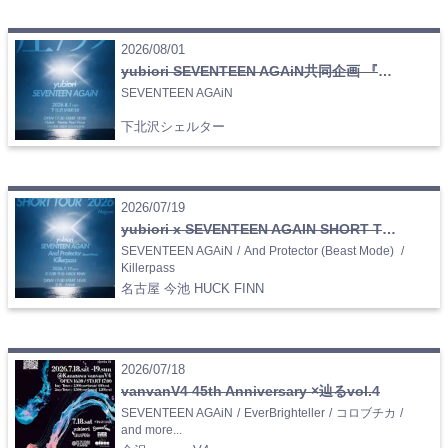
2026/08/01
yubiori SEVENTEEN AGAiN共同企画 『圧/リプ』
SEVENTEEN AGAiN
下北沢シェルター
2026/07/19
yubiori x SEVENTEEN AGAIN SHORT TOUR 2026 名古屋編
SEVENTEEN AGAiN
/
And Protector (Beast Mode)
/
Killerpass
名古屋 今池 HUCK FINN
2026/07/18
vanvanV4 45th Anniversary ×辿るvol.4
SEVENTEEN AGAiN
/
EverBrighteller
/
コロブチカ
/
and more...