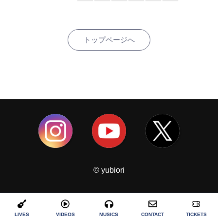
トップページへ
© yubiori
LIVES
VIDEOS
MUSICS
CONTACT
TICKETS