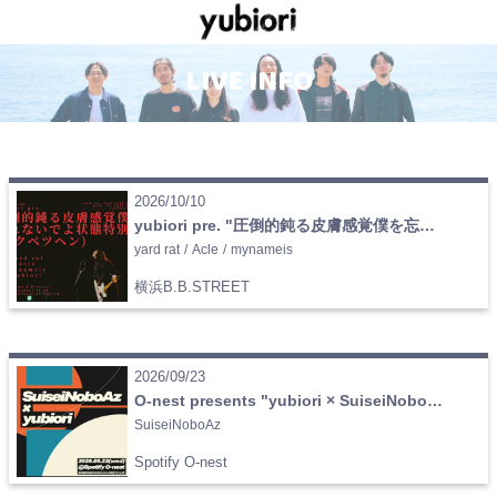
LIVE INFO
2026/10/10
yubiori pre. "圧倒的鈍る皮膚感覚僕を忘れないでよ状態 特別編（トクベツヘン）" 〜 yard rat 2nd full album release tour 横浜編 & Acle 1st full album release tour 横浜編
yard rat
/
Acle
/
mynameis
横浜B.B.STREET
2026/09/23
O-nest presents "yubiori × SuiseiNoboAz"
SuiseiNoboAz
Spotify O-nest