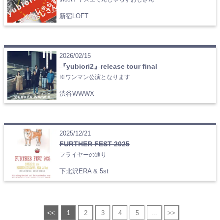
新宿LOFT
2026/02/15
『yubiori2』release tour final
※ワンマン公演となります
渋谷WWWX
2025/12/21
FURTHER FEST 2025
フライヤーの通り
下北沢ERA & 5st
<<
1
2
3
4
5
...
>>