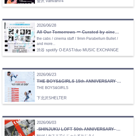
金沢 vanvanV4
2026/06/28
All Our Tomorrows ー Curated by cinema staff
the cabs
/
cinema staff
/
9mm Parabellum Bullet
/
and more...
渋谷 spotify O-EAST/duo MUSIC EXCHANGE
2026/06/23
THE BOYS&GIRLS 15th ANNIVERSARY TOUR 《GO AHEAD 2026》
THE BOYS&GIRLS
下北沢SHELTER
2026/06/03
-SHINJUKU LOFT 50th ANNIVERSARY- LOFT & SHELTER presents POOL SIDE
tricot
/
ヤスエでんじゃらすおじさん